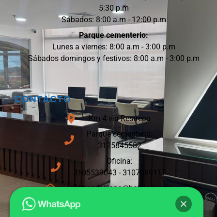
5:30 p.m
Sábados: 8:00 a.m - 12:00 p.m
Parque cementerio:
Lunes a viernes: 8:00 a.m - 3:00 p.m
Sábados domingos y festivos: 8:00 a.m - 3:00 p.m
CONTACTO
Km 4 vía Restrepo
Parque cementerio:
3125845582
Oficina:
3105539043 - 3107969117
jardinesdelllano@hotmail.com